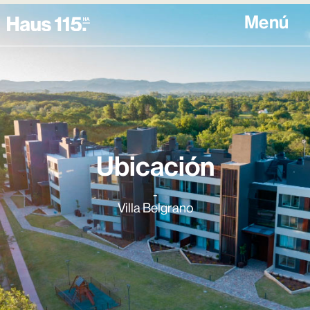
Menú
Ubicación
-
Villa Belgrano